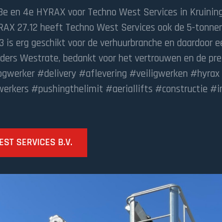
3e en 4e HYRAX voor Techno West Services in Kruinin
X 27.12 heeft Techno West Services ook de 5-tonner
3 is erg geschikt voor de verhuurbranche en daardoor 
eders Westrate, bedankt voor het vertrouwen en de pr
werker #delivery #aflevering #veiligwerken #hyrax
rkers #pushingthelimit #aeriallifts #constructie #i
ST SERVICES B.V.