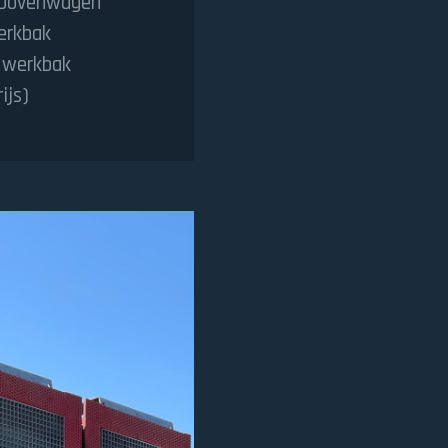
 bovenwagen
erkbak
e werkbak
ijs)