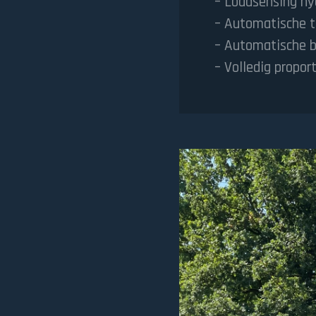
– Loadsensing hy
– Automatische t
– Automatische bi
– Volledig propor