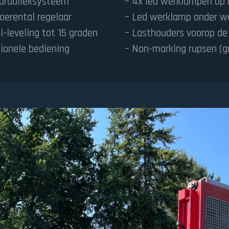
draulieksysteem
– 4x led werklampen op
oerental regelaar
– Led werklamp onder w
-leveling tot 15 graden
– Lasthouders voorop d
tionele bediening
– Non-marking rupsen (gr