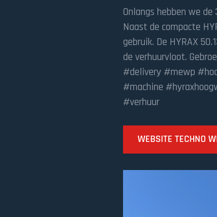
Onlangs hebben we de 
Naast de compacte HYRA
gebruik. De HYRAX 50.1
de verhuurvloot. Gebro
#delivery #mewp #hoog
#machine #hyraxhoogwe
#verhuur
WEBSITE TECHNO WE