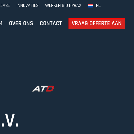
LEASE
INNOVATIES
WERKEN BIJ HYRAX
NL
M
OVER ONS
CONTACT
VRAAG OFFERTE AAN
.V.