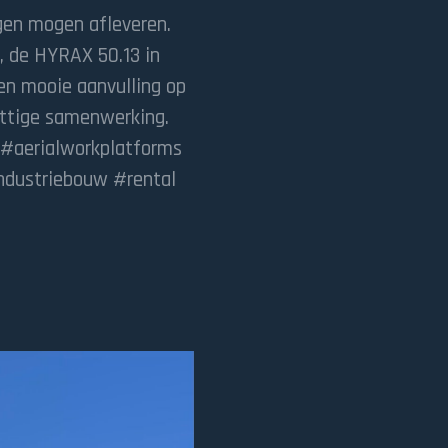
gen mogen afleveren.
, de HYRAX 50.13 in
een mooie aanvulling op
ettige samenwerking.
 #aerialworkplatforms
ndustriebouw #rental